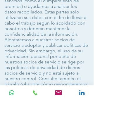
servicios (como el cumplimiento de
premios) o ayudarnos a analizar los
datos recopilados. Estas partes solo
utilizarán sus datos con el fin de llevar a
cabo el trabajo según lo acordado con
nosotros y deberán mantener la
confidencialidad de la información.
Alentaremos a nuestros socios de
servicio a adoptar y publicar políticas de
privacidad. Sin embargo, el uso de su
información personal por parte de
nuestros socios de servicio se rige por
las políticas de privacidad de dichos
socios de servicio y no está sujeto a
nuestro control. Consulte también el
párrafo 6.4 sobre cómo responderemos
a las señales de "no rastrear".
11.3 Seguridad
LIBERACIÓN DE INFORMACIÓN.
Podemos divulgar información personal
o general sin su consentimiento para
fines de seguridad, cuando lo exija la ley
o para evitar daños inminentes a