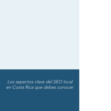
SEO:
Ir a servicio de SEO
Los aspectos clave del SEO local
en Costa Rica que debes conocer
El SEO local es fundamental para los
negocios en Costa Rica por varias
razones. En primer lugar, te permite